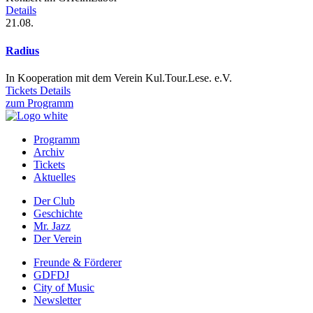
Details
21.08.
Radius
In Kooperation mit dem Verein Kul.Tour.Lese. e.V.
Tickets
Details
zum Programm
Programm
Archiv
Prefooter
Tickets
1
Aktuelles
DE
Der Club
Geschichte
Prefooter
Mr. Jazz
2
Der Verein
DE
Freunde & Förderer
GDFDJ
Prefooter
City of Music
3
Newsletter