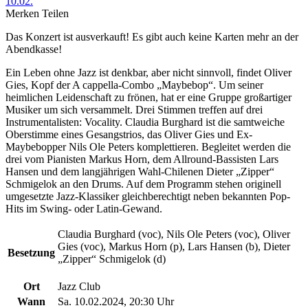
10.02.
Merken
Teilen
Das Konzert ist ausverkauft! Es gibt auch keine Karten mehr an der
Abendkasse!
Ein Leben ohne Jazz ist denkbar, aber nicht sinnvoll, findet Oliver
Gies, Kopf der A cappella-Combo „Maybebop“. Um seiner
heimlichen Leidenschaft zu frönen, hat er eine Gruppe großartiger
Musiker um sich versammelt. Drei Stimmen treffen auf drei
Instrumentalisten: Vocality. Claudia Burghard ist die samtweiche
Oberstimme eines Gesangstrios, das Oliver Gies und Ex-
Maybebopper Nils Ole Peters komplettieren. Begleitet werden die
drei vom Pianisten Markus Horn, dem Allround-Bassisten Lars
Hansen und dem langjährigen Wahl-Chilenen Dieter „Zipper“
Schmigelok an den Drums. Auf dem Programm stehen originell
umgesetzte Jazz-Klassiker gleichberechtigt neben bekannten Pop-
Hits im Swing- oder Latin-Gewand.
Claudia Burghard (voc), Nils Ole Peters (voc), Oliver
Gies (voc), Markus Horn (p), Lars Hansen (b), Dieter
Besetzung
„Zipper“ Schmigelok (d)
Ort
Jazz Club
Wann
Sa. 10.02.2024, 20:30 Uhr