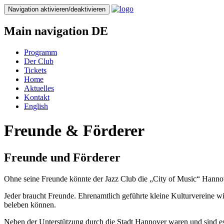
Direkt
Navigation aktivieren/deaktivieren
zum
Inhalt
Main navigation DE
Programm
Der Club
Tickets
Home
Aktuelles
Kontakt
English
Freunde & Förderer
Freunde und Förderer
Ohne seine Freunde könnte der Jazz Club die „City of Music“ Hannov
Jeder braucht Freunde. Ehrenamtlich geführte kleine Kulturvereine w
beleben können.
Neben der Unterstützung durch die Stadt Hannover waren und sind es 