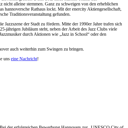
zz nicht alleine stemmen. Ganz zu schweigen von den erheblichen
s hannoversche Rathaus lockt. Mit der enercity Aktiengesellschaft,
rsche Traditionsveranstaltung gefunden.
 Jazzszene der Stadt zu fördern. Mitte der 1990er Jahre trafen sich
 25-jährigen Jubiläum steht, neben der Arbeit des Jazz Clubs viele
 Jazzmusiker durch Aktionen wie „Jazz in School“ oder den
nover auch weiterhin zum Swingen zu bringen.
ie uns
eine Nachricht
!
rag. Bei der erfolgreichen Bewerbung Hannovers zur „UNESCO City of