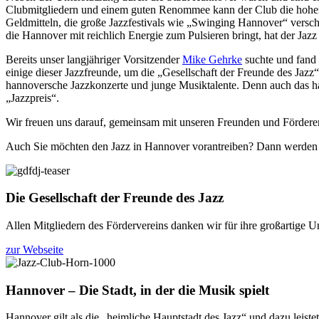
Clubmitgliedern und einem guten Renommee kann der Club die hohen G
Geldmitteln, die große Jazzfestivals wie „Swinging Hannover“ verschl
die Hannover mit reichlich Energie zum Pulsieren bringt, hat der Jaz
Bereits unser langjähriger Vorsitzender
Mike Gehrke
suchte und fand 
einige dieser Jazzfreunde, um die „Gesellschaft der Freunde des Jazz“
hannoversche Jazzkonzerte und junge Musiktalente. Denn auch das ha
„Jazzpreis“.
Wir freuen uns darauf, gemeinsam mit unseren Freunden und Förder
Auch Sie möchten den Jazz in Hannover vorantreiben? Dann werden Si
Die Gesellschaft der Freunde des Jazz
Allen Mitgliedern des Fördervereins danken wir für ihre großartige Un
zur Webseite
Hannover – Die Stadt, in der die Musik spielt
Hannover gilt als die „heimliche Hauptstadt des Jazz“ und dazu leis