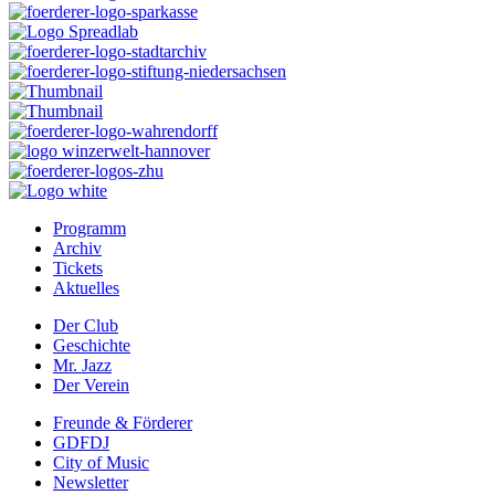
Programm
Archiv
Prefooter
Tickets
1
Aktuelles
DE
Der Club
Geschichte
Prefooter
Mr. Jazz
2
Der Verein
DE
Freunde & Förderer
GDFDJ
Prefooter
City of Music
3
Newsletter