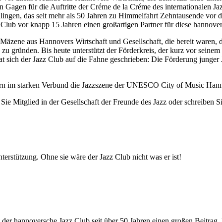
agen für die Auftritte der Créme de la Créme des internationalen Ja
ingen, das seit mehr als 50 Jahren zu Himmelfahrt Zehntausende vor da
z Club vor knapp 15 Jahren einen großartigen Partner für diese hannove
Mäzene aus Hannovers Wirtschaft und Gesellschaft, die bereit waren, die
 zu gründen. Bis heute unterstützt der Förderkreis, der kurz vor seinem
t sich der Jazz Club auf die Fahne geschrieben: Die Förderung junger
ern im starken Verbund die Jazzszene der UNESCO City of Music Han
e Mitglied in der Gesellschaft der Freunde des Jazz oder schreiben S
terstützung. Ohne sie wäre der Jazz Club nicht was er ist!
tet der hannoversche Jazz Club seit über 50 Jahren einen großen Beit