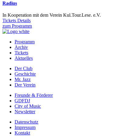
Radius
In Kooperation mit dem Verein Kul.Tour.Lese. e.V.
Tickets
Details
zum Programm
Programm
Archiv
Prefooter
Tickets
1
Aktuelles
DE
Der Club
Geschichte
Prefooter
Mr. Jazz
2
Der Verein
DE
Freunde & Förderer
GDFDJ
Prefooter
City of Music
3
Newsletter
DE
Datenschutz
Impressum
Footer
Kontakt