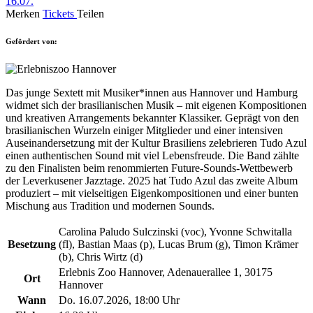
16.07.
Merken
Tickets
Teilen
Gefördert von:
Das junge Sextett mit Musiker*innen aus Hannover und Hamburg
widmet sich der brasilianischen Musik – mit eigenen Kompositionen
und kreativen Arrangements bekannter Klassiker. Geprägt von den
brasilianischen Wurzeln einiger Mitglieder und einer intensiven
Auseinandersetzung mit der Kultur Brasiliens zelebrieren Tudo Azul
einen authentischen Sound mit viel Lebensfreude. Die Band zählte
zu den Finalisten beim renommierten Future-Sounds-Wettbewerb
der Leverkusener Jazztage. 2025 hat Tudo Azul das zweite Album
produziert – mit vielseitigen Eigenkompositionen und einer bunten
Mischung aus Tradition und modernen Sounds.
Carolina Paludo Sulczinski (voc), Yvonne Schwitalla
Besetzung
(fl), Bastian Maas (p), Lucas Brum (g), Timon Krämer
(b), Chris Wirtz (d)
Erlebnis Zoo Hannover, Adenauerallee 1, 30175
Ort
Hannover
Wann
Do. 16.07.2026, 18:00 Uhr