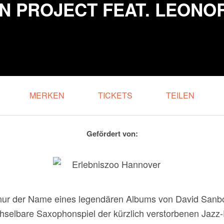
N PROJECT FEAT. LEONO
MERKEN
TICKETS
TEILEN
Gefördert von:
ht nur der Name eines legendären Albums von David Sanbo
selbare Saxophonspiel der kürzlich verstorbenen Jazz-