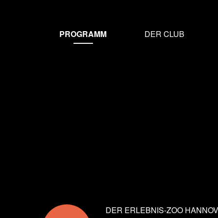
MAIN
Direkt
zum
NAVIGATION
PROGRAMM
DER CLUB
Inhalt
DE
DER ERLEBNIS-ZOO HANNOV