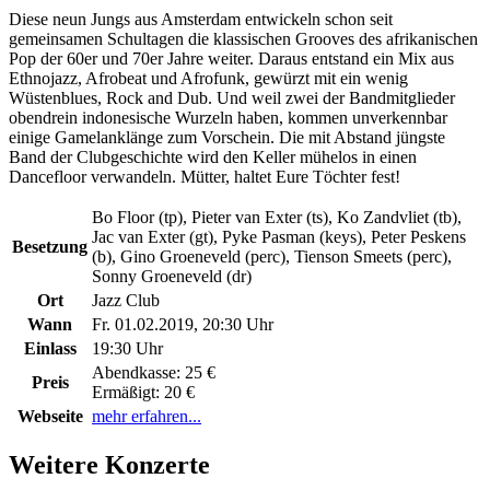
Diese neun Jungs aus Amsterdam entwickeln schon seit
gemeinsamen Schultagen die klassischen Grooves des afrikanischen
Pop der 60er und 70er Jahre weiter. Daraus entstand ein Mix aus
Ethnojazz, Afrobeat und Afrofunk, gewürzt mit ein wenig
Wüstenblues, Rock and Dub. Und weil zwei der Bandmitglieder
obendrein indonesische Wurzeln haben, kommen unverkennbar
einige Gamelanklänge zum Vorschein. Die mit Abstand jüngste
Band der Clubgeschichte wird den Keller mühelos in einen
Dancefloor verwandeln. Mütter, haltet Eure Töchter fest!
Bo Floor (tp), Pieter van Exter (ts), Ko Zandvliet (tb),
Jac van Exter (gt), Pyke Pasman (keys), Peter Peskens
Besetzung
(b), Gino Groeneveld (perc), Tienson Smeets (perc),
Sonny Groeneveld (dr)
Ort
Jazz Club
Wann
Fr. 01.02.2019, 20:30 Uhr
Einlass
19:30 Uhr
Abendkasse:
25 €
Preis
Ermäßigt:
20 €
Webseite
mehr erfahren...
Weitere Konzerte