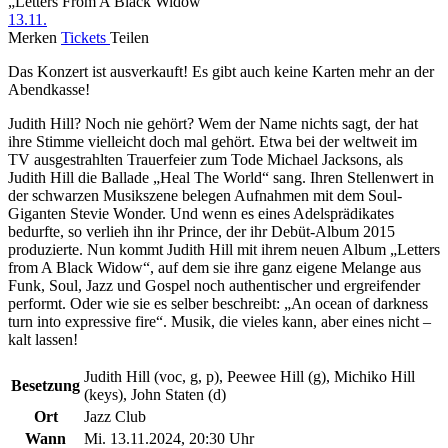
„Letters From A Black Widow“
13.11.
Merken
Tickets
Teilen
Das Konzert ist ausverkauft! Es gibt auch keine Karten mehr an der
Abendkasse!
Judith Hill? Noch nie geh
ö
rt? Wem der Name nichts sagt, der hat
ihre Stimme vielleicht doch mal geh
ö
rt. Etwa bei der weltweit im
TV ausgestrahlten Trauerfeier zum Tode Michael Jacksons, als
Judith Hill die Ballade
„
Heal The World
“
sang. Ihren Stellenwert in
der schwarzen Musikszene belegen Aufnahmen mit dem Soul-
Giganten Stevie Wonder. Und wenn es eines Adelspr
ä
dikates
bedurfte, so verlieh ihn ihr Prince, der ihr Deb
ü
t-Album 2015
produzierte. Nun kommt Judith Hill mit ihrem neuen Album „Letters
from A Black Widow“, auf dem sie ihre ganz eigene Melange aus
Funk, Soul, Jazz und Gospel noch authentischer und ergreifender
performt. Oder wie sie es selber beschreibt: „An ocean of darkness
turn into expressive fire“. Musik, die vieles kann, aber eines nicht –
kalt lassen!
Judith Hill (voc, g, p), Peewee Hill (g), Michiko Hill
Besetzung
(keys), John Staten (d)
Ort
Jazz Club
Wann
Mi. 13.11.2024, 20:30 Uhr