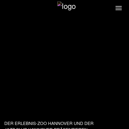
Direkt
Navi
zum
akti
Inhalt
DER ERLEBNIS-ZOO HANNOVER UND DER