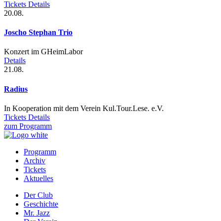
Tickets
Details
20.08.
Joscho Stephan Trio
Konzert im GHeimLabor
Details
21.08.
Radius
In Kooperation mit dem Verein Kul.Tour.Lese. e.V.
Tickets
Details
zum Programm
Programm
Archiv
Prefooter
Tickets
1
Aktuelles
DE
Der Club
Geschichte
Prefooter
Mr. Jazz
2