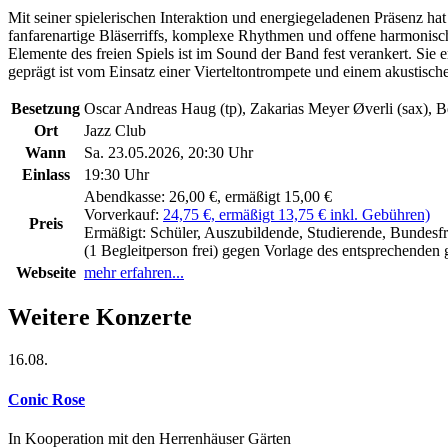
Mit seiner spielerischen Interaktion und energiegeladenen Präsenz ha
fanfarenartige Bläserriffs, komplexe Rhythmen und offene harmonische
Elemente des freien Spiels ist im Sound der Band fest verankert. Sie
geprägt ist vom Einsatz einer Vierteltontrompete und einem akustische
Besetzung
Oscar Andreas Haug (tp), Zakarias Meyer Øverli (sax), B
Ort
Jazz Club
Wann
Sa. 23.05.2026, 20:30 Uhr
Einlass
19:30 Uhr
Abendkasse:
26,00 €, ermäßigt 15,00 €
Vorverkauf:
24,75 €, ermäßigt 13,75 € inkl. Gebühren)
Preis
Ermäßigt:
Schüler, Auszubildende, Studierende, Bundesfr
(1 Begleitperson frei) gegen Vorlage des entsprechenden 
Webseite
mehr erfahren...
Weitere Konzerte
16.08.
Conic Rose
In Kooperation mit den Herrenhäuser Gärten