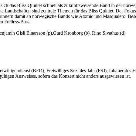
t sich das Bliss Quintet schnell als zukunftsweisende Band in der norwe
 Landschaften sind zentrale Themen für das Bliss Quintet. Der Fokus a
 erinnern damit an norwegische Bands wie Atomic und Masqualero. Besond
n Fretless-Bass.
enjamín Gísli Einarsson (p),Gard Kronborg (b), Rino Sivathas (d)
eiwilligendienst (BFD), Freiwilliges Soziales Jahr (FSJ), Inhaber des
gültigen Ausweises, sofern das Konzert nicht anders ausgewiesen ist.