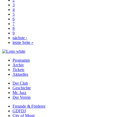
Seite
Page
2
Seitennummerierung
Page
3
Page
4
Page
5
Page
6
Page
7
Page
8
Page
9
Nächste
nächste ›
Seite
Letzte
letzte Seite »
Seite
Programm
Archiv
Prefooter
Tickets
1
Aktuelles
DE
Der Club
Geschichte
Prefooter
Mr. Jazz
2
Der Verein
DE
Freunde & Förderer
GDFDJ
Prefooter
City of Music