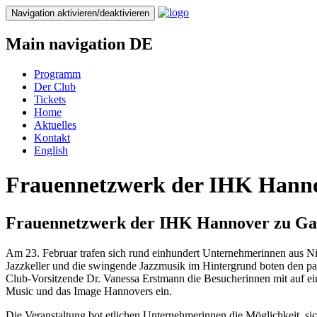
Direkt
Navigation aktivieren/deaktivieren
zum
Inhalt
Main navigation DE
Programm
Der Club
Tickets
Home
Aktuelles
Kontakt
English
Frauennetzwerk der IHK Hanno
Frauennetzwerk der IHK Hannover zu Gas
Am 23. Februar trafen sich rund einhundert Unternehmerinnen aus N
Jazzkeller und die swingende Jazzmusik im Hintergrund boten den 
Club-Vorsitzende Dr. Vanessa Erstmann die Besucherinnen mit auf ein
Music und das Image Hannovers ein.
Die Veranstaltung bot etlichen Unternehmerinnen die Möglichkeit, si