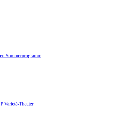
amen Sommerprogramm
P Varieté-Theater