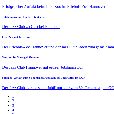
Erfolgreicher Auftakt beim Late-Zoo im Erlebnis-Zoo Hannover
Jubiläumskonzert in der Staatsoper
Der Jazz Club zu Gast bei Freunden
Late Zoo mit Live-Jazz
Der Erlebnis-Zoo Hannover und der Jazz Club laden zum gemeins
Souljazz im Sprengel Museum
Der Jazz Club Hannover auf großer Jubiläumstour
Souliger Auftakt zum 60-jährigen Jubiläum des Jazz Clubs im GOP
Der Jazz Club startete seine Jubiläumstour zum 60. Geburtstag im GO
Aktuelle
1
Seite
Page
2
Seitennummerierung
Page
3
Page
4