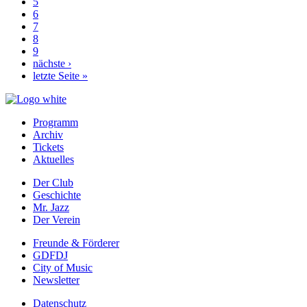
Page
5
Page
6
Page
7
Page
8
Page
9
Nächste
nächste ›
Seite
Letzte
letzte Seite »
Seite
Programm
Archiv
Prefooter
Tickets
1
Aktuelles
DE
Der Club
Geschichte
Prefooter
Mr. Jazz
2
Der Verein
DE
Freunde & Förderer
GDFDJ
Prefooter
City of Music
3
Newsletter
DE
Datenschutz