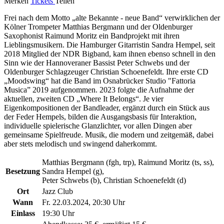
Merken
Tickets
Teilen
Frei nach dem Motto „alte Bekannte - neue Band“ verwirklichen der
Kölner Trompeter
Matthias Bergmann und der Oldenburger
Saxophonist Raimund Moritz ein Bandprojekt mit ihren
Lieblingsmusikern. Die Hamburger Gitarristin Sandra Hempel, seit
2018 Mitglied der NDR Bigband, kam ihnen ebenso schnell in den
Sinn wie der Hannoveraner Bassist Peter Schwebs und der
Oldenburger Schlagzeuger Christian Schoenefeldt. Ihre erste CD
„Moodswing“ hat die Band im Osnabrücker Studio "Fattoria
Musica” 2019 aufgenommen. 2023 folgte die Aufnahme der
aktuellen, zweiten CD „Where It Belongs“. Je vier
Eigenkompositionen der Bandleader, ergänzt durch ein Stück aus
der Feder Hempels, bilden die Ausgangsbasis für Interaktion,
individuelle spielerische Glanzlichter, vor allen Dingen aber
gemeinsame Spielfreude. Musik, die modern und zeitgemäß, dabei
aber stets melodisch und swingend daherkommt.
Matthias Bergmann (fgh, trp), Raimund Moritz (ts, ss),
Besetzung
Sandra Hempel (g),
Peter Schwebs (b), Christian Schoenefeldt (d)
Ort
Jazz Club
Wann
Fr. 22.03.2024, 20:30 Uhr
Einlass
19:30 Uhr