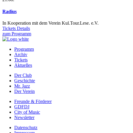
Radius
In Kooperation mit dem Verein Kul.Tour.Lese. e.V.
Tickets
Details
zum Programm
Programm
Archiv
Prefooter
Tickets
1
Aktuelles
DE
Der Club
Geschichte
Prefooter
Mr. Jazz
2
Der Verein
DE
Freunde & Förderer
GDFDJ
Prefooter
City of Music
3
Newsletter
DE
Datenschutz
Impressum